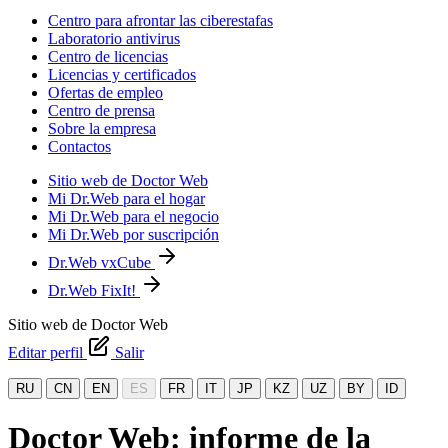
Centro para afrontar las ciberestafas
Laboratorio antivirus
Centro de licencias
Licencias y certificados
Ofertas de empleo
Centro de prensa
Sobre la empresa
Contactos
Sitio web de Doctor Web
Mi Dr.Web para el hogar
Mi Dr.Web para el negocio
Mi Dr.Web por suscripción
Dr.Web vxCube
Dr.Web FixIt!
Sitio web de Doctor Web
Editar perfil
Salir
RU
CN
EN
ES
FR
IT
JP
KZ
UZ
BY
ID
Doctor Web: informe de la