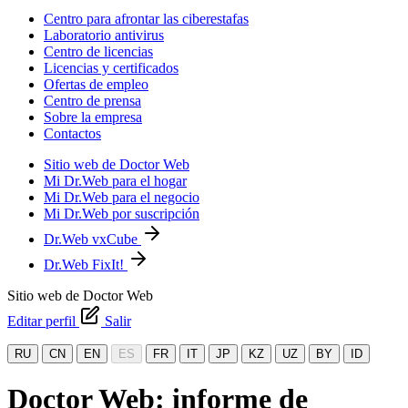
Centro para afrontar las ciberestafas
Laboratorio antivirus
Centro de licencias
Licencias y certificados
Ofertas de empleo
Centro de prensa
Sobre la empresa
Contactos
Sitio web de Doctor Web
Mi Dr.Web para el hogar
Mi Dr.Web para el negocio
Mi Dr.Web por suscripción
Dr.Web vxCube
Dr.Web FixIt!
Sitio web de Doctor Web
Editar perfil
Salir
RU
CN
EN
ES
FR
IT
JP
KZ
UZ
BY
ID
Doctor Web: informe de