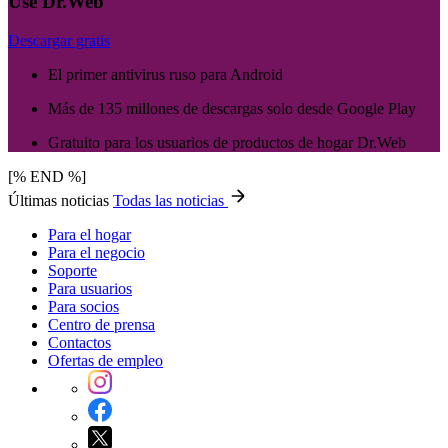
Use Dr.Web
Descargar gratis
El primer antivirus ruso para Android
Más de 135 millones de descargas solo desde Google Play
Gratuito para los usuarios de productos de hogar Dr.Web
[% END %]
Últimas noticias
Todas las noticias
Para el hogar
Para el negocio
Soporte
Para usuarios
Para socios
Centro de prensa
Contactos
Ofertas de empleo