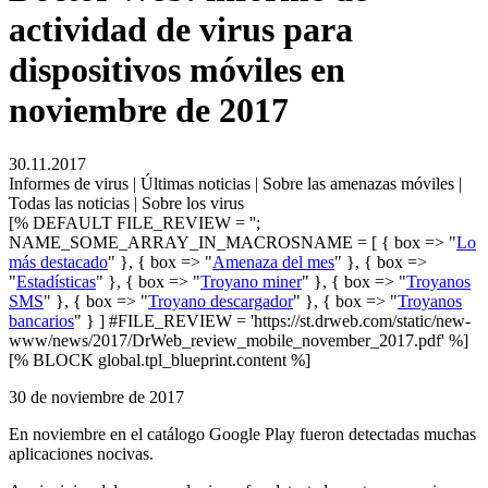
actividad de virus para
dispositivos móviles en
noviembre de 2017
30.11.2017
Informes de virus | Últimas noticias | Sobre las amenazas móviles |
Todas las noticias | Sobre los virus
[% DEFAULT FILE_REVIEW = '';
NAME_SOME_ARRAY_IN_MACROSNAME = [ { box => "
Lo
más destacado
" }, { box => "
Amenaza del mes
" }, { box =>
"
Estadísticas
" }, { box => "
Troyano miner
" }, { box => "
Troyanos
SMS
" }, { box => "
Troyano descargador
" }, { box => "
Troyanos
bancarios
" } ] #FILE_REVIEW = 'https://st.drweb.com/static/new-
www/news/2017/DrWeb_review_mobile_november_2017.pdf' %]
[% BLOCK global.tpl_blueprint.content %]
30 de noviembre de 2017
En noviembre en el catálogo Google Play fueron detectadas muchas
aplicaciones nocivas.