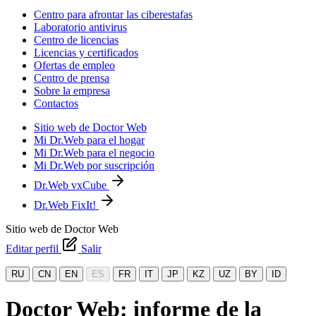
Centro para afrontar las ciberestafas
Laboratorio antivirus
Centro de licencias
Licencias y certificados
Ofertas de empleo
Centro de prensa
Sobre la empresa
Contactos
Sitio web de Doctor Web
Mi Dr.Web para el hogar
Mi Dr.Web para el negocio
Mi Dr.Web por suscripción
Dr.Web vxCube
Dr.Web FixIt!
Sitio web de Doctor Web
Editar perfil
Salir
RU
CN
EN
ES
FR
IT
JP
KZ
UZ
BY
ID
Doctor Web: informe de la