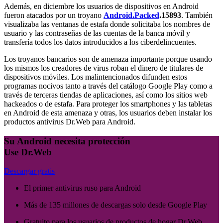
Además, en diciembre los usuarios de dispositivos en Android
fueron atacados por un troyano
Android.Packed
.15893
. También
visualizaba las ventanas de estafa donde solicitaba los nombres de
usuario y las contraseñas de las cuentas de la banca móvil y
transfería todos los datos introducidos a los ciberdelincuentes.
Los troyanos bancarios son de amenaza importante porque usando
los mismos los creadores de virus roban el dinero de titulares de
dispositivos móviles. Los malintencionados difunden estos
programas nocivos tanto a través del catálogo Google Play como a
través de terceras tiendas de aplicaciones, así como los sitios web
hackeados o de estafa. Para proteger los smartphones y las tabletas
en Android de esta amenaza y otras, los usuarios deben instalar los
productos antivirus Dr.Web para Android.
Su Android necesita protección
Use Dr.Web
Descargar gratis
El primer antivirus ruso para Android
Más de 135 millones de descargas solo desde Google Play
Gratuito para los usuarios de productos de hogar Dr.Web