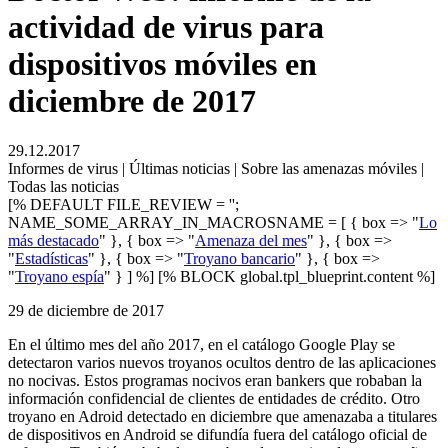
actividad de virus para
dispositivos móviles en
diciembre de 2017
29.12.2017
Informes de virus | Últimas noticias | Sobre las amenazas móviles |
Todas las noticias
[% DEFAULT FILE_REVIEW = '';
NAME_SOME_ARRAY_IN_MACROSNAME = [ { box => "
Lo
más destacado
" }, { box => "
Amenaza del mes
" }, { box =>
"
Estadísticas
" }, { box => "
Troyano bancario
" }, { box =>
"
Troyano espía
" } ] %] [% BLOCK global.tpl_blueprint.content %]
29 de diciembre de 2017
En el último mes del año 2017, en el catálogo Google Play se
detectaron varios nuevos troyanos ocultos dentro de las aplicaciones
no nocivas. Estos programas nocivos eran bankers que robaban la
información confidencial de clientes de entidades de crédito. Otro
troyano en Adroid detectado en diciembre que amenazaba a titulares
de dispositivos en Android se difundía fuera del catálogo oficial de