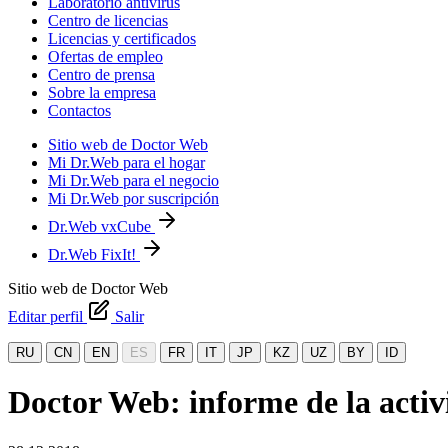
Laboratorio antivirus
Centro de licencias
Licencias y certificados
Ofertas de empleo
Centro de prensa
Sobre la empresa
Contactos
Sitio web de Doctor Web
Mi Dr.Web para el hogar
Mi Dr.Web para el negocio
Mi Dr.Web por suscripción
Dr.Web vxCube
Dr.Web FixIt!
Sitio web de Doctor Web
Editar perfil
Salir
RU
CN
EN
ES
FR
IT
JP
KZ
UZ
BY
ID
Doctor Web: informe de la activ