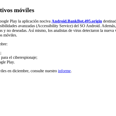
tivos móviles
oogle Play la aplicación nociva
Android.BankBot.495.origin
destinad
sibilidades avanzadas (Accessibility Service) del SO Android. Además, 
as y no deseadas. Así mismo, los analistas de virus detectaron la nueva
os móviles.
mbre:
;
para el ciberespionaje;
gle Play.
viles en diciembre, consulte nuestro
informe
.