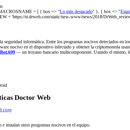
us
ACROSNAME = [ { box => "
Lo más destacado
" }, { box => "
Estad
W = 'https://st.drweb.com/static/new-www/news/2018/DrWeb_review
a seguridad informática. Entre los programas nocivos detectados en los 
tware nocivo en el dispositivo infectado y obtener la criptomoneda usan
Bot.699
— un troyano bancario multicomponente. Usando el mismo, los
roid
ísticas Doctor Web
 e instalan otros programas nocivos en el equipo.