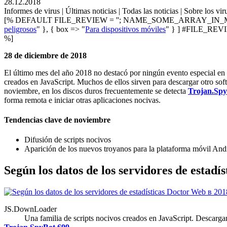
28.12.2018
Informes de virus | Últimas noticias | Todas las noticias | Sobre los vir
[% DEFAULT FILE_REVIEW = ''; NAME_SOME_ARRAY_IN_M
peligrosos
" }, { box => "
Para dispositivos móviles
" } ] #FILE_REVIE
%]
28 de diciembre de 2018
El último mes del año 2018 no destacó por ningún evento especial en l
creados en JavaScript. Muchos de ellos sirven para descargar otro sof
noviembre, en los discos duros frecuentemente se detecta
Trojan.Spy
forma remota e iniciar otras aplicaciones nocivas.
Tendencias clave de noviembre
Difusión de scripts nocivos
Aparición de los nuevos troyanos para la plataforma móvil And
Según los datos de los servidores de estad
JS.DownLoader
Una familia de scripts nocivos creados en JavaScript. Descargan