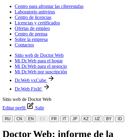
Centro para afrontar las ciberestafas
Laboratorio antivirus
Centro de licencias
Licencias y certificados
Ofertas de empleo
Centro de prensa
Sobre la empresa
Contactos
Sitio web de Doctor Web
Mi Dr.Web para el hogar
Mi Dr.Web para el negocio
Mi Dr.Web por suscripción
Dr.Web vxCube
Dr.Web FixIt!
Sitio web de Doctor Web
Editar perfil
Salir
RU
CN
EN
ES
FR
IT
JP
KZ
UZ
BY
ID
Doctor Web: informe de la