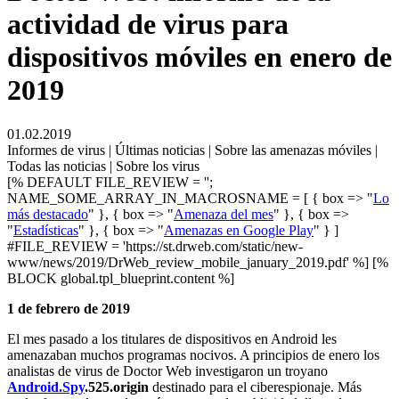
actividad de virus para
dispositivos móviles en enero de
2019
01.02.2019
Informes de virus | Últimas noticias | Sobre las amenazas móviles |
Todas las noticias | Sobre los virus
[% DEFAULT FILE_REVIEW = '';
NAME_SOME_ARRAY_IN_MACROSNAME = [ { box => "
Lo
más destacado
" }, { box => "
Amenaza del mes
" }, { box =>
"
Estadísticas
" }, { box => "
Amenazas en Google Play
" } ]
#FILE_REVIEW = 'https://st.drweb.com/static/new-
www/news/2019/DrWeb_review_mobile_january_2019.pdf' %] [%
BLOCK global.tpl_blueprint.content %]
1 de febrero de 2019
El mes pasado a los titulares de dispositivos en Android les
amenazaban muchos programas nocivos. A principios de enero los
analistas de virus de Doctor Web investigaron un troyano
Android.Spy
.525.origin
destinado para el ciberespionaje. Más