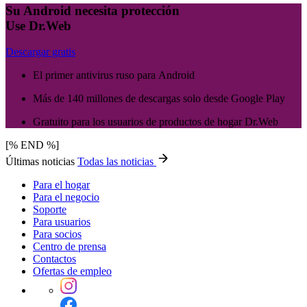
Su Android necesita protección
Use Dr.Web
Descargar gratis
El primer antivirus ruso para Android
Más de 140 millones de descargas solo desde Google Play
Gratuito para los usuarios de productos de hogar Dr.Web
[% END %]
Últimas noticias
Todas las noticias
Para el hogar
Para el negocio
Soporte
Para usuarios
Para socios
Centro de prensa
Contactos
Ofertas de empleo