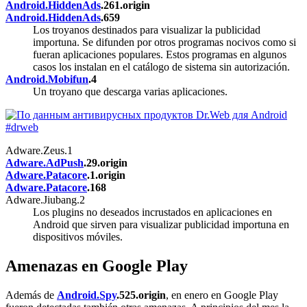
Android.HiddenAds
.261.origin
Android.HiddenAds
.659
Los troyanos destinados para visualizar la publicidad
importuna. Se difunden por otros programas nocivos como si
fueran aplicaciones populares. Estos programas en algunos
casos los instalan en el catálogo de sistema sin autorización.
Android.Mobifun
.4
Un troyano que descarga varias aplicaciones.
Adware.Zeus.1
Adware.AdPush
.29.origin
Adware.Patacore
.1.origin
Adware.Patacore
.168
Adware.Jiubang.2
Los plugins no deseados incrustados en aplicaciones en
Android que sirven para visualizar publicidad importuna en
dispositivos móviles.
Amenazas en Google Play
Además de
Android.Spy
.525.origin
, en enero en Google Play