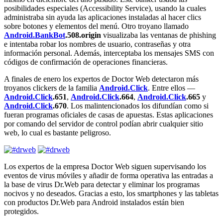
posibilidades especiales (Accessibility Service), usando la cuales
administraba sin ayuda las aplicaciones instaladas al hacer clics
sobre botones y elementos del menú. Otro troyano llamado
Android.BankBot
.508.origin
visualizaba las ventanas de phishing
e intentaba robar los nombres de usuario, contraseñas y otra
información personal. Además, interceptaba los mensajes SMS con
códigos de confirmación de operaciones financieras.
A finales de enero los expertos de Doctor Web detectaron más
troyanos clickers de la familia
Android.Click
. Entre ellos —
Android.Click
.651
,
Android.Click
.664
,
Android.Click
.665
y
Android.Click
.670
. Los malintencionados los difundían como si
fueran programas oficiales de casas de apuestas. Estas aplicaciones
por comando del servidor de control podían abrir cualquier sitio
web, lo cual es bastante peligroso.
Los expertos de la empresa Doctor Web siguen supervisando los
eventos de virus móviles y añadir de forma operativa las entradas a
la base de virus Dr.Web para detectar y eliminar los programas
nocivos y no deseados. Gracias a esto, los smartphones y las tabletas
con productos Dr.Web para Android instalados están bien
protegidos.