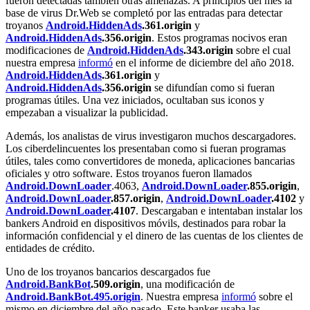
fueron detectadas también otras amenazas. A principios del mes la
base de virus Dr.Web se completó por las entradas para detectar
troyanos
Android.HiddenAds
.361.origin
y
Android.HiddenAds
.356.origin
. Estos programas nocivos eran
modificaciones de
Android.HiddenAds
.343.origin
sobre el cual
nuestra empresa
informó
en el informe de diciembre del año 2018.
Android.HiddenAds
.361.origin
y
Android.HiddenAds
.356.origin
se difundían como si fueran
programas útiles. Una vez iniciados, ocultaban sus iconos y
empezaban a visualizar la publicidad.
Además, los analistas de virus investigaron muchos descargadores.
Los ciberdelincuentes los presentaban como si fueran programas
útiles, tales como convertidores de moneda, aplicaciones bancarias
oficiales y otro software. Estos troyanos fueron llamados
Android.DownLoader
.4063,
Android.DownLoader
.855.origin
,
Android.DownLoader
.857.origin
,
Android.DownLoader
.4102
y
Android.DownLoader
.4107
. Descargaban e intentaban instalar los
bankers Android en dispositivos móvils, destinados para robar la
información confidencial y el dinero de las cuentas de los clientes de
entidades de crédito.
Uno de los troyanos bancarios descargados fue
Android.BankBot
.509.origin
, una modificación de
Android.BankBot.495.origin
. Nuestra empresa
informó
sobre el
mismo en diciembre del año pasado. Este banker usaba las