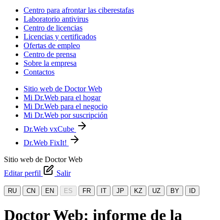
Centro para afrontar las ciberestafas
Laboratorio antivirus
Centro de licencias
Licencias y certificados
Ofertas de empleo
Centro de prensa
Sobre la empresa
Contactos
Sitio web de Doctor Web
Mi Dr.Web para el hogar
Mi Dr.Web para el negocio
Mi Dr.Web por suscripción
Dr.Web vxCube
Dr.Web FixIt!
Sitio web de Doctor Web
Editar perfil
Salir
RU
CN
EN
ES
FR
IT
JP
KZ
UZ
BY
ID
Doctor Web: informe de la