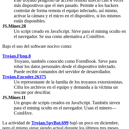
Este troyano peligroso de acceso remoto infectó casi 4 veces
más dispositivos que el mes pasado. Permite a los hackers
controlar de forma remota el equipo infectado, así mismo,
activar la cámara y el micro en el dispositivo, si los mismos
están disponibles.
JS.Miner.28
Un script creado en JavaScript. Sirve para el mining oculto en
el navegador. Se usa como alternativa a CoinHive.
Bajo el uso del software nocivo como:
Trojan.Fbng.8
Troyano, también conocido como FormBook. Sirve para
robar los datos personales desde el dispositivo infectado.
Puede recibir comandos del servidor de desarrollador.
Trojan.Encoder.26375
Un representante de la familia de los troyanos extorsionistas.
Cifra los archivos en el equipo y demanda a la víctima un
rescate por descifrar.
JS.Miner.11
Un grupo de scripts creados en JavaScript. También sirven
para el mining oculto en el navegador. Usan el minero—
CoinHive.
La actividad de
Trojan.SpyBot.699
bajó un poco en diciembre,
pero el mismo sigue siendo actual durante los últimos tres meses.