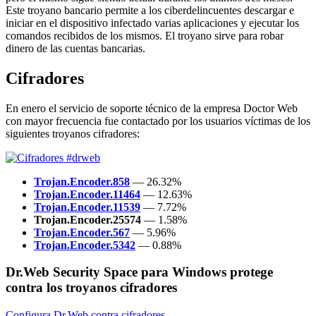
Este troyano bancario permite a los ciberdelincuentes descargar e
iniciar en el dispositivo infectado varias aplicaciones y ejecutar los
comandos recibidos de los mismos. El troyano sirve para robar
dinero de las cuentas bancarias.
Cifradores
En enero el servicio de soporte técnico de la empresa Doctor Web
con mayor frecuencia fue contactado por los usuarios víctimas de los
siguientes troyanos cifradores:
Trojan.Encoder.858
— 26.32%
Trojan.Encoder.11464
— 12.63%
Trojan.Encoder.11539
— 7.72%
Trojan.Encoder.25574
— 1.58%
Trojan.Encoder.567
— 5.96%
Trojan.Encoder.5342
— 0.88%
Dr.Web Security Space para Windows protege
contra los troyanos cifradores
Configura Dr.Web contra cifradores