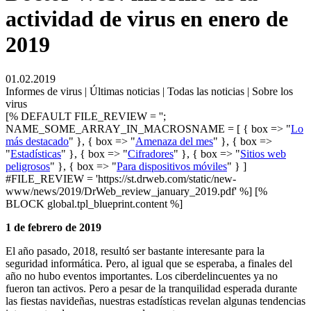
actividad de virus en enero de
2019
01.02.2019
Informes de virus | Últimas noticias | Todas las noticias | Sobre los
virus
[% DEFAULT FILE_REVIEW = '';
NAME_SOME_ARRAY_IN_MACROSNAME = [ { box => "
Lo
más destacado
" }, { box => "
Amenaza del mes
" }, { box =>
"
Estadísticas
" }, { box => "
Cifradores
" }, { box => "
Sitios web
peligrosos
" }, { box => "
Para dispositivos móviles
" } ]
#FILE_REVIEW = 'https://st.drweb.com/static/new-
www/news/2019/DrWeb_review_january_2019.pdf' %] [%
BLOCK global.tpl_blueprint.content %]
1 de febrero de 2019
El año pasado, 2018, resultó ser bastante interesante para la
seguridad informática. Pero, al igual que se esperaba, a finales del
año no hubo eventos importantes. Los ciberdelincuentes ya no
fueron tan activos. Pero a pesar de la tranquilidad esperada durante
las fiestas navideñas, nuestras estadísticas revelan algunas tendencias