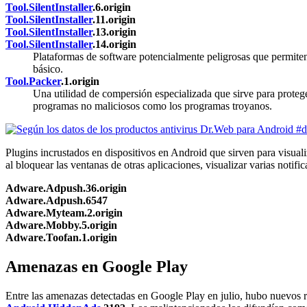
Tool.SilentInstaller
.6.origin
Tool.SilentInstaller
.11.origin
Tool.SilentInstaller
.13.origin
Tool.SilentInstaller
.14.origin
Plataformas de software potencialmente peligrosas que permiten a
básico.
Tool.Packer
.1.origin
Una utilidad de compersión especializada que sirve para protege
programas no maliciosos como los programas troyanos.
Plugins incrustados en dispositivos en Android que sirven para visual
al bloquear las ventanas de otras aplicaciones, visualizar varias notific
Adware.Adpush.36.origin
Adware.Adpush.6547
Adware.Myteam.2.origin
Adware.Mobby.5.origin
Adware.Toofan.1.origin
Amenazas en Google Play
Entre las amenazas detectadas en Google Play en julio, hubo nuevos r