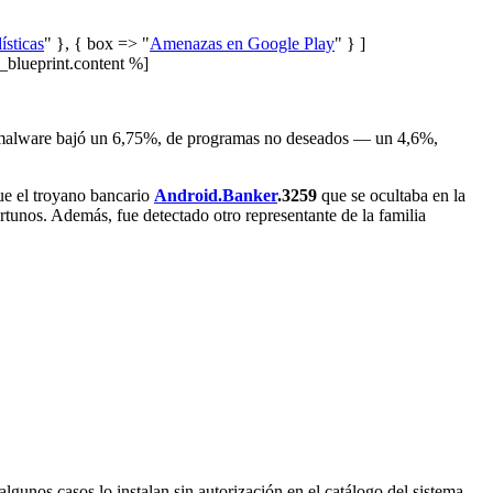
ísticas
" }, { box => "
Amenazas en Google Play
" } ]
lueprint.content %]
l malware bajó un 6,75%, de programas no deseados — un 4,6%,
ue el troyano bancario
Android.Banker
.3259
que se ocultaba en la
tunos. Además, fue detectado otro representante de la familia
gunos casos lo instalan sin autorización en el catálogo del sistema.