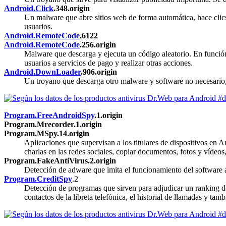
Android.Click
.348.origin
Un malware que abre sitios web de forma automática, hace clics
usuarios.
Android.RemoteCode
.6122
Android.RemoteCode
.256.origin
Malware que descarga y ejecuta un código aleatorio. En función d
usuarios a servicios de pago y realizar otras acciones.
Android.DownLoader
.906.origin
Un troyano que descarga otro malware y software no necesario, 
Program.FreeAndroidSpy
.1.origin
Program.Mrecorder.1.origin
Program.MSpy.14.origin
Aplicaciones que supervisan a los titulares de dispositivos en 
charlas en las redes sociales, copiar documentos, fotos y vídeos,
Program.FakeAntiVirus.2.origin
Detección de adware que imita el funcionamiento del software a
Program.CreditSpy
.2
Detección de programas que sirven para adjudicar un ranking de
contactos de la libreta telefónica, el historial de llamadas y tam