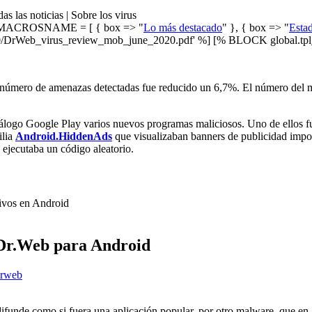
as las noticias | Sobre los virus
ACROSNAME = [ { box => "
Lo más destacado
" }, { box => "
Estad
/DrWeb_virus_review_mob_june_2020.pdf' %] [% BLOCK global.tpl_b
el número de amenazas detectadas fue reducido un 6,7%. El número de
atálogo Google Play varios nuevos programas maliciosos. Uno de ellos f
ilia
Android.HiddenAds
que visualizaban banners de publicidad impor
 ejecutaba un código aleatorio.
tivos en Android
s Dr.Web para Android
ifunde como si fuera una aplicación popular, por otro malware, que en al