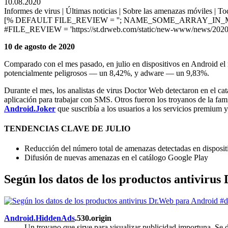
10.08.2020
Informes de virus | Últimas noticias | Sobre las amenazas móviles | Tod
[% DEFAULT FILE_REVIEW = ''; NAME_SOME_ARRAY_IN_M
#FILE_REVIEW = 'https://st.drweb.com/static/new-www/news/2020
10 de agosto de 2020
Comparado con el mes pasado, en julio en dispositivos en Android 
potencialmente peligrosos — un 8,42%, y adware — un 9,83%.
Durante el mes, los analistas de virus Doctor Web detectaron en el c
aplicación para trabajar con SMS. Otros fueron los troyanos de la fam
Android.Joker
que suscribía a los usuarios a los servicios premium y
TENDENCIAS CLAVE DE JULIO
Reducción del número total de amenazas detectadas en disposi
Difusión de nuevas amenazas en el catálogo Google Play
Según los datos de los productos antiviru
Android.HiddenAds
.530.origin
Un troyano que sirve para visualizar publicidad importuna. Se d