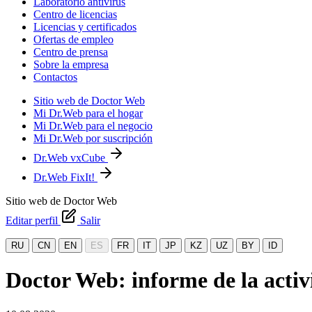
Laboratorio antivirus
Centro de licencias
Licencias y certificados
Ofertas de empleo
Centro de prensa
Sobre la empresa
Contactos
Sitio web de Doctor Web
Mi Dr.Web para el hogar
Mi Dr.Web para el negocio
Mi Dr.Web por suscripción
Dr.Web vxCube
Dr.Web FixIt!
Sitio web de Doctor Web
Editar perfil
Salir
RU
CN
EN
ES
FR
IT
JP
KZ
UZ
BY
ID
Doctor Web: informe de la activi