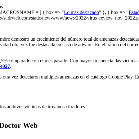
us
ACROSNAME = [ { box => "
Lo más destacado
" }, { box => "
Estad
//st.drweb.com/static/new-www/news/2022/virus_review_nov_2022.pd
diciembre demostró un crecimiento del número total de amenazas detect
ad otra vez fue destacada en caso de adware. En el tráfico del correo 
n 1,5% comparado con el mes pasado. Con mayor frecuencia, las víctima
34027
.
 otra vez detectaron múltiples amenazas en el catálogo Google Play. E
los archivos víctimas de troyanos cifradores
s Doctor Web