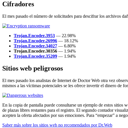
Cifradores
El mes pasado el número de solicitudes para descifrar los archivos d
Trojan.Encoder.3953
— 22.98%
Trojan.Encoder.26996
— 18.12%
Trojan.Encoder.34027
— 6.80%
Trojan.Encoder.30356
— 1.94%
Trojan.Encoder.35209
— 1.94%
Sitios web peligrosos
El mes pasado los analistas de Internet de Doctor Web otra vez obser
mismos a las víctimas potenciales se les ofrece invertir el dinero de f
En la copia de pantalla puede consultarse un ejemplo de estos sitios w
de plazas libres restantes para el registro. El segundo contador visua
acepten la oferta afectados por sus emociones. Para “empezar” a negocia
Saber más sobre los sitios web no recomendados por Dr.Web