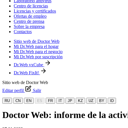
Laboratorio antivirus
Centro de licencias
Licencias y certificados
Ofertas de empleo
Centro de prensa
Sobre la empresa
Contactos
Sitio web de Doctor Web
Mi Dr.Web para el hogar
Mi Dr.Web para el negocio
Mi Dr.Web por suscripción
Dr.Web vxCube
Dr.Web FixIt!
Sitio web de Doctor Web
Editar perfil
Salir
RU
CN
EN
ES
FR
IT
JP
KZ
UZ
BY
ID
Doctor Web: informe de la activ