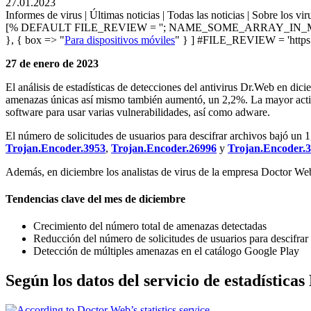
27.01.2023
Informes de virus | Últimas noticias | Todas las noticias | Sobre los vir
[% DEFAULT FILE_REVIEW = ''; NAME_SOME_ARRAY_IN_M
}, { box => "
Para dispositivos móviles
" } ] #FILE_REVIEW = 'https:
27 de enero de 2023
El análisis de estadísticas de detecciones del antivirus Dr.Web en 
amenazas únicas así mismo también aumentó, un 2,2%. La mayor activid
software para usar varias vulnerabilidades, así como adware.
El número de solicitudes de usuarios para descifrar archivos bajó u
Trojan.Encoder.3953
,
Trojan.Encoder.26996
y
Trojan.Encoder.
Además, en diciembre los analistas de virus de la empresa Doctor Web
Tendencias clave del mes de diciembre
Crecimiento del número total de amenazas detectadas
Reducción del número de solicitudes de usuarios para descifrar 
Detección de múltiples amenazas en el catálogo Google Play
Según los datos del servicio de estadística