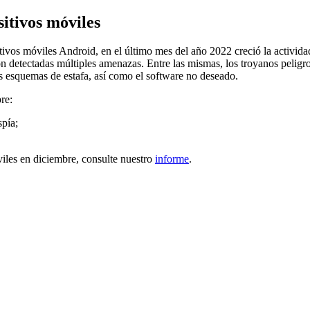
itivos móviles
tivos móviles Android, en el último mes del año 2022 creció la activid
on detectadas múltiples amenazas. Entre las mismas, los troyanos pelig
os esquemas de estafa, así como el software no deseado.
re:
spía;
viles en diciembre, consulte nuestro
informe
.