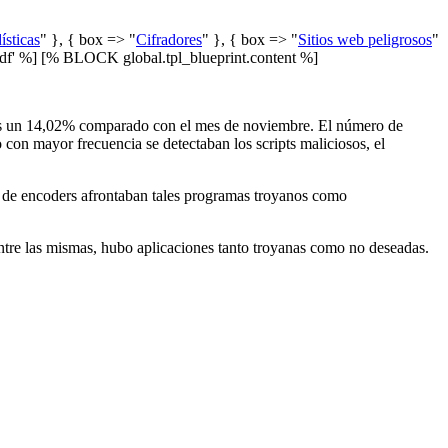
ísticas
" }, { box => "
Cifradores
" }, { box => "
Sitios web peligrosos
"
f' %] [% BLOCK global.tpl_blueprint.content %]
adas un 14,02% comparado con el mes de noviembre. El número de
con mayor frecuencia se detectaban los scripts maliciosos, el
s de encoders afrontaban tales programas troyanos como
ntre las mismas, hubo aplicaciones tanto troyanas como no deseadas.