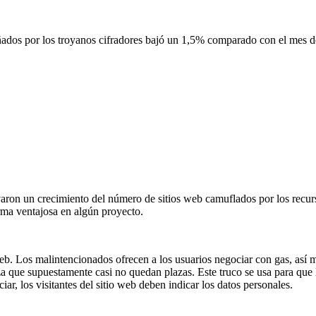
añados por los troyanos cifradores bajó un 1,5% comparado con el mes 
varon un crecimiento del número de sitios web camuflados por los recurs
orma ventajosa en algún proyecto.
eb. Los malintencionados ofrecen a los usuarios negociar con gas, así m
liza que supuestamente casi no quedan plazas. Este truco se usa para qu
r, los visitantes del sitio web deben indicar los datos personales.