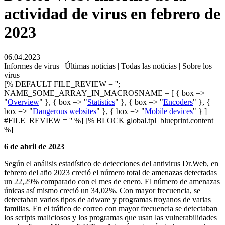
actividad de virus en febrero de
2023
06.04.2023
Informes de virus | Últimas noticias | Todas las noticias | Sobre los
virus
[% DEFAULT FILE_REVIEW = '';
NAME_SOME_ARRAY_IN_MACROSNAME = [ { box =>
"
Overview
" }, { box => "
Statistics
" }, { box => "
Encoders
" }, {
box => "
Dangerous websites
" }, { box => "
Mobile devices
" } ]
#FILE_REVIEW = '' %] [% BLOCK global.tpl_blueprint.content
%]
6 de abril de 2023
Según el análisis estadístico de detecciones del antivirus Dr.Web, en
febrero del año 2023 creció el número total de amenazas detectadas
un 22,29% comparado con el mes de enero. El número de amenazas
únicas así mismo creció un 34,02%. Con mayor frecuencia, se
detectaban varios tipos de adware y programas troyanos de varias
familias. En el tráfico de correo con mayor frecuencia se detectaban
los scripts maliciosos y los programas que usan las vulnerabilidades