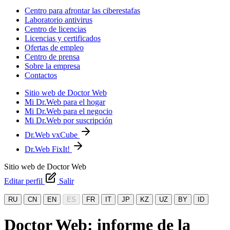
Centro para afrontar las ciberestafas
Laboratorio antivirus
Centro de licencias
Licencias y certificados
Ofertas de empleo
Centro de prensa
Sobre la empresa
Contactos
Sitio web de Doctor Web
Mi Dr.Web para el hogar
Mi Dr.Web para el negocio
Mi Dr.Web por suscripción
Dr.Web vxCube
Dr.Web FixIt!
Sitio web de Doctor Web
Editar perfil
Salir
RU
CN
EN
ES
FR
IT
JP
KZ
UZ
BY
ID
Doctor Web: informe de la