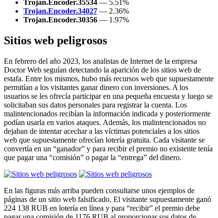
Trojan.Encoder.35534
— 5.51%
Trojan.Encoder.34027
— 2.36%
Trojan.Encoder.30356
— 1.97%
Sitios web peligrosos
En febrero del año 2023, los analistas de Internet de la empresa
Doctor Web seguían detectando la aparición de los sitios web de
estafa. Entre los mismos, hubo más recursos web que supuestamente
permitían a los visitantes ganar dinero con inversiones. A los
usuarios se les ofrecía participar en una pequeña encuesta y luego se
solicitaban sus datos personales para registrar la cuenta. Los
malintencionados recibían la información indicada y posteriormente
podían usarla en varios ataques. Además, los malintencionados no
dejaban de intentar acechar a las víctimas potenciales a los sitios
web que supuestamente ofrecían lotería gratuita. Cada visitante se
convertía en un “ganador” y para recibir el premio no existente tenía
que pagar una “comisión” o pagar la “entrega” del dinero.
En las figuras más arriba pueden consultarse unos ejemplos de
páginas de un sitio web falsificado. El visitante supuestamente ganó
224 138 RUB en lotería en línea y para “recibir” el premio debe
pagar una comisión de 1176 RUB al proporcionar sus datos de