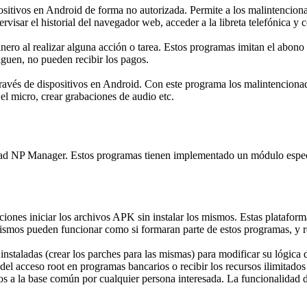
positivos en Android de forma no autorizada. Permite a los malintencio
ervisar el historial del navegador web, acceder a la libreta telefónica y
ero al realizar alguna acción o tarea. Estos programas imitan el abono
iguen, no pueden recibir los pagos.
través de dispositivos en Android. Con este programa los malintencionado
 el micro, crear grabaciones de audio etc.
dad NP Manager. Estos programas tienen implementado un módulo especi
ciones iniciar los archivos APK sin instalar los mismos. Estas plataform
ismos pueden funcionar como si formaran parte de estos programas, y r
instaladas (crear los parches para las mismas) para modificar su lógica 
l acceso root en programas bancarios o recibir los recursos ilimitados e
os a la base común por cualquier persona interesada. La funcionalidad de