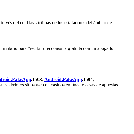
 través del cual las víctimas de los estafadores del ámbito de
formulario para “recibir una consulta gratuita con un abogado”.
droid.FakeApp
.1503
,
Android.FakeApp
.1504
,
es abrir los sitios web en casinos en línea y casas de apuestas.