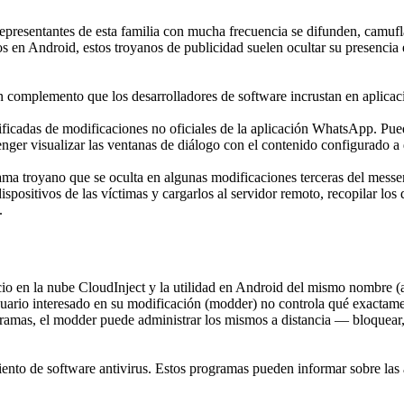
presentantes de esta familia con mucha frecuencia se difunden, camuflad
os en Android, estos troyanos de publicidad suelen ocultar su presencia
 complemento que los desarrolladores de software incrustan en aplicac
icadas de modificaciones no oficiales de la aplicación WhatsApp. Puede 
ger visualizar las ventanas de diálogo con el contenido configurado a 
grama troyano que se oculta en algunas modificaciones terceras del me
positivos de las víctimas y cargarlos al servidor remoto, recopilar los da
.
cio en la nube CloudInject y la utilidad en Android del mismo nombre 
uario interesado en su modificación (modder) no controla qué exactame
amas, el modder puede administrar los mismos a distancia — bloquear, v
ento de software antivirus. Estos programas pueden informar sobre las