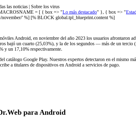
as las noticias | Sobre los virus
ACROSNAME = [ { box => "
Lo más destacado
" }, { box => "
Estad
november/' %] [% BLOCK global.tpl_blueprint.content %]
 móviles Android, en noviembre del año 2023 los usuarios afrontaron ad
ros bajó un cuarto (25,03%), y la de los segundos — más de un tercio 
3% y un 17,10% respectivamente.
del catálogo Google Play. Nuestros expertos detectaron en el mismo má
ribe a titulares de dispositivos en Android a servicios de pago.
s Dr.Web para Android