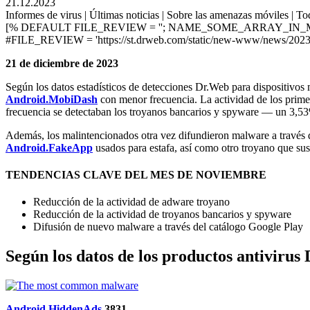
21.12.2023
Informes de virus | Últimas noticias | Sobre las amenazas móviles | Tod
[% DEFAULT FILE_REVIEW = ''; NAME_SOME_ARRAY_IN_M
#FILE_REVIEW = 'https://st.drweb.com/static/new-www/news/2023/
21 de diciembre de 2023
Según los datos estadísticos de detecciones Dr.Web para dispositivos
Android.MobiDash
con menor frecuencia. La actividad de los prime
frecuencia se detectaban los troyanos bancarios y spyware — un 3,5
Además, los malintencionados otra vez difundieron malware a través 
Android.FakeApp
usados para estafa, así como otro troyano que susc
TENDENCIAS CLAVE DEL MES DE NOVIEMBRE
Reducción de la actividad de adware troyano
Reducción de la actividad de troyanos bancarios y spyware
Difusión de nuevo malware a través del catálogo Google Play
Según los datos de los productos antiviru
Android.HiddenAds
.3831