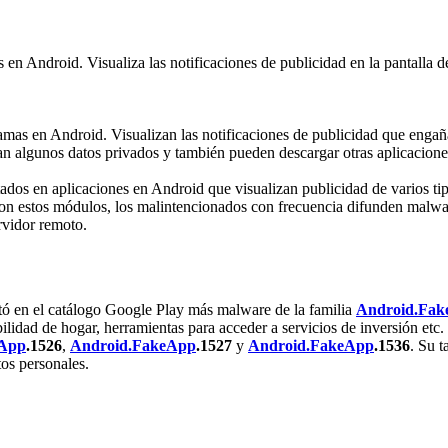
en Android. Visualiza las notificaciones de publicidad en la pantalla 
as en Android. Visualizan las notificaciones de publicidad que engaña
 algunos datos privados y también pueden descargar otras aplicaciones 
ados en aplicaciones en Android que visualizan publicidad de varios ti
on estos módulos, los malintencionados con frecuencia difunden malwar
rvidor remoto.
tó en el catálogo Google Play más malware de la familia
Android.Fa
lidad de hogar, herramientas para acceder a servicios de inversión etc
eApp
.1526
,
Android.FakeApp
.1527
y
Android.FakeApp
.1536
. Su t
tos personales.