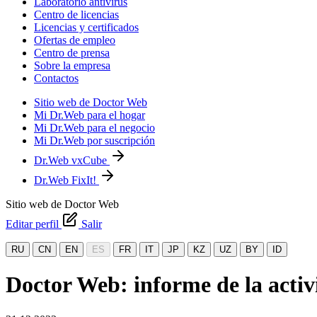
Laboratorio antivirus
Centro de licencias
Licencias y certificados
Ofertas de empleo
Centro de prensa
Sobre la empresa
Contactos
Sitio web de Doctor Web
Mi Dr.Web para el hogar
Mi Dr.Web para el negocio
Mi Dr.Web por suscripción
Dr.Web vxCube
Dr.Web FixIt!
Sitio web de Doctor Web
Editar perfil
Salir
RU
CN
EN
ES
FR
IT
JP
KZ
UZ
BY
ID
Doctor Web: informe de la activ