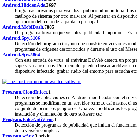
Android.HiddenAds
.3697
Programas troyanos para visualizar publicidad importuna. Los re
catálogo de sistema por otro malware. Al penetrar en dispositiv
aplicación del menú de la pantalla principal.
Android.MobiDash
.7805
Un programa troyano que visualiza publicidad importuna. Es un
Android.Spy.5106
Detección del programa troyano que consiste en versiones modif
programas de orígenes desconocidos y durante el uso del Messen
Android.Spy.5864
Con esta entrada de virus, el antivirus Dr.Web detecta un pro
supervisar a usuarios. Por ejemplo, pueden buscar archivos en dis
dispositivo infectado, grabar audio del entorno para escucha etc
Program.CloudInject
.1
Detección de aplicaciones en Android modificadas con el servi
programas se modifican en un servidor remoto, así mismo, el us
conjunto de permisos peligrosos. Una vez modificados los progr
instalación y eliminación de otro software etc.
Program.FakeAntiVirus
.1
Detección de programas de publicidad que imitan el funcionami
de la versión completa.
Program.wSpy
.3.origin