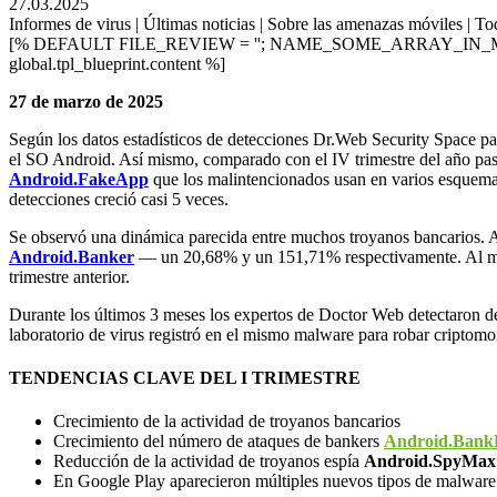
27.03.2025
Informes de virus | Últimas noticias | Sobre las amenazas móviles | Tod
[% DEFAULT FILE_REVIEW = ''; NAME_SOME_ARRAY_IN_M
global.tpl_blueprint.content %]
27 de marzo de 2025
Según los datos estadísticos de detecciones Dr.Web Security Space par
el SO Android. Así mismo, comparado con el IV trimestre del año pasa
Android.FakeApp
que los malintencionados usan en varios esquemas 
detecciones creció casi 5 veces.
Se observó una dinámica parecida entre muchos troyanos bancarios. As
Android.Banker
— un 20,68% y un 151,71% respectivamente. Al m
trimestre anterior.
Durante los últimos 3 meses los expertos de Doctor Web detectaron 
laboratorio de virus registró en el mismo malware para robar criptom
TENDENCIAS CLAVE DEL I TRIMESTRE
Crecimiento de la actividad de troyanos bancarios
Crecimiento del número de ataques de bankers
Android.Bank
Reducción de la actividad de troyanos espía
Android.SpyMax
En Google Play aparecieron múltiples nuevos tipos de malware