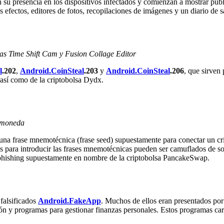
 su presencia en los dispositivos infectados y comienzan a mostrar publi
 efectos, editores de fotos, recopilaciones de imágenes y un diario de 
as Time Shift Cam y Fusion Collage Editor
l
.202
,
Android.CoinSteal
.203
y
Android.CoinSteal
.206
, que sirven
así como de la criptobolsa Dydx.
omoneda
n una frase mnemotécnica (frase seed) supuestamente para conectar un cr
os para introducir las frases mnemotécnicas pueden ser camuflados de so
phishing supuestamente en nombre de la criptobolsa PancakeSwap.
falsificados
Android.FakeApp
. Muchos de ellos eran presentados por
ión y programas para gestionar finanzas personales. Estos programas carg