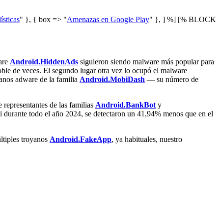
ísticas
" }, { box => "
Amenazas en Google Play
" }, ] %] [% BLOCK
ware
Android.HiddenAds
siguieron siendo malware más popular para
oble de veces. El segundo lugar otra vez lo ocupó el malware
yanos adware de la familia
Android.MobiDash
— su número de
 representantes de las familias
Android.BankBot
y
si durante todo el año 2024, se detectaron un 41,94% menos que en el
ltiples troyanos
Android.FakeApp
, ya habituales, nuestro