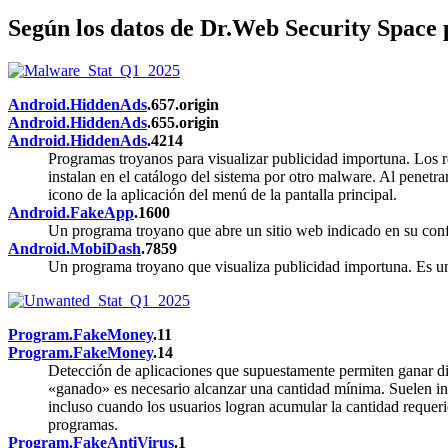
Según los datos de Dr.Web Security Space p
Android.HiddenAds
.657.origin
Android.HiddenAds
.655.origin
Android.HiddenAds
.4214
Programas troyanos para visualizar publicidad importuna. Los r
instalan en el catálogo del sistema por otro malware. Al penetra
icono de la aplicación del menú de la pantalla principal.
Android.FakeApp
.1600
Un programa troyano que abre un sitio web indicado en su confi
Android.MobiDash
.7859
Un programa troyano que visualiza publicidad importuna. Es un 
Program.FakeMoney
.11
Program.FakeMoney
.14
Detección de aplicaciones que supuestamente permiten ganar din
«ganado» es necesario alcanzar una cantidad mínima. Suelen incl
incluso cuando los usuarios logran acumular la cantidad requer
programas.
Program.FakeAntiVirus
.1