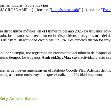
as las noticias | Sobre los virus
ACROSNAME = [ { box => "
Lo más destacado
" }, { box => "
Estad
a dispositivos móviles, en el I trimestre del año 2025 los troyanos ad
do, los mismos se detectaban en los dispositivos protegidos más del d
de estafa; su actividad creció casi un 8%. Los terceros fueron los tro
í, por ejemplo, fue registrado un crecimiento del número de ataques de
ismo tiempo, los troyanos
Android.SpyMax
cuya actividad creció ca
decenas de nuevas amenazas en el catálogo Google Play. Además del mú
oneda, así como otros troyanos que visualizan publicidad importuna.
Bot
y
Android.Banker