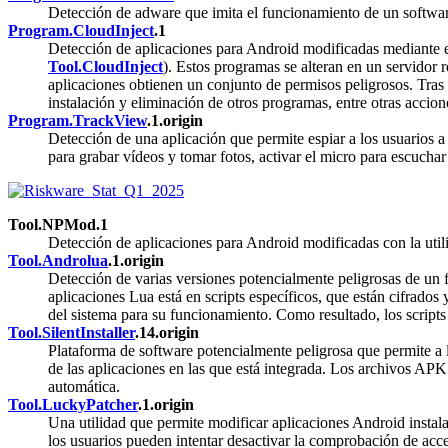
Detección de adware que imita el funcionamiento de un software
Program.CloudInject
.1
Detección de aplicaciones para Android modificadas mediante e
Tool.CloudInject
). Estos programas se alteran en un servidor 
aplicaciones obtienen un conjunto de permisos peligrosos. Tras
instalación y eliminación de otros programas, entre otras accion
Program.TrackView
.1.origin
Detección de una aplicación que permite espiar a los usuarios a 
para grabar vídeos y tomar fotos, activar el micro para escuchar
Tool.NPMod.1
Detección de aplicaciones para Android modificadas con la utili
Tool.Androlua
.1.origin
Detección de varias versiones potencialmente peligrosas de un f
aplicaciones Lua está en scripts específicos, que están cifrado
del sistema para su funcionamiento. Como resultado, los scripts
Tool.SilentInstaller
.14.origin
Plataforma de software potencialmente peligrosa que permite a l
de las aplicaciones en las que está integrada. Los archivos AP
automática.
Tool.LuckyPatcher
.1.origin
Una utilidad que permite modificar aplicaciones Android instalad
los usuarios pueden intentar desactivar la comprobación de acces