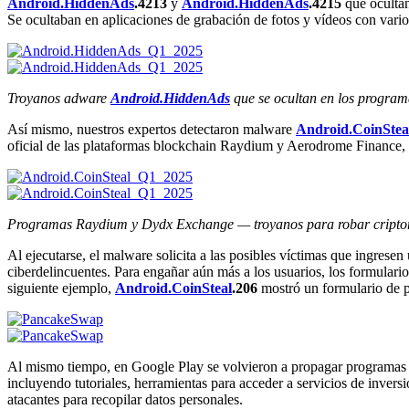
Android.HiddenAds
.4213
y
Android.HiddenAds
.4215
que ocultan
Se ocultaban en aplicaciones de grabación de fotos y vídeos con varios
Troyanos adware
Android.HiddenAds
que se ocultan en los program
Así mismo, nuestros expertos detectaron malware
Android.CoinStea
oficial de las plataformas blockchain Raydium y Aerodrome Finance, 
Programas Raydium y Dydx Exchange — troyanos para robar cript
Al ejecutarse, el malware solicita a las posibles víctimas que ingrese
ciberdelincuentes. Para engañar aún más a los usuarios, los formulari
siguiente ejemplo,
Android.CoinSteal
.206
mostró un formulario de 
Al mismo tiempo, en Google Play se volvieron a propagar programas 
incluyendo tutoriales, herramientas para acceder a servicios de invers
atacantes para recopilar datos personales.