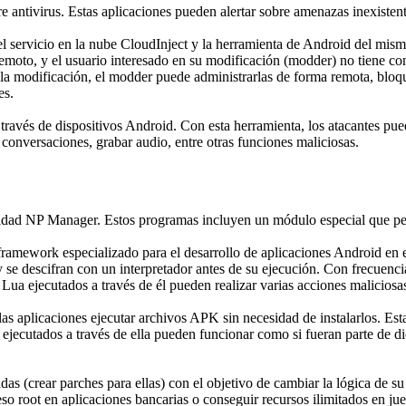
 antivirus. Estas aplicaciones pueden alertar sobre amenazas inexistent
l servicio en la nube CloudInject y la herramienta de Android del mi
remoto, y el usuario interesado en su modificación (modder) no tiene co
 la modificación, el modder puede administrarlas de forma remota, bloq
es.
través de dispositivos Android. Con esta herramienta, los atacantes puede
 conversaciones, grabar audio, entre otras funciones maliciosas.
dad NP Manager. Estos programas incluyen un módulo especial que permit
ramework especializado para el desarrollo de aplicaciones Android en e
s y se descifran con un interpretador antes de su ejecución. Con frecuen
 Lua ejecutados a través de él pueden realizar varias acciones malicios
as aplicaciones ejecutar archivos APK sin necesidad de instalarlos. Est
K ejecutados a través de ella pueden funcionar como si fueran parte de 
as (crear parches para ellas) con el objetivo de cambiar la lógica de su
o root en aplicaciones bancarias o conseguir recursos ilimitados en jueg