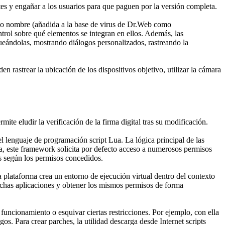
es y engañar a los usuarios para que paguen por la versión completa.
smo nombre (añadida a la base de virus de Dr.Web como
ntrol sobre qué elementos se integran en ellos. Además, las
ueándolas, mostrando diálogos personalizados, rastreando la
n rastrear la ubicación de los dispositivos objetivo, utilizar la cámara
e eludir la verificación de la firma digital tras su modificación.
l lenguaje de programación script Lua. La lógica principal de las
cia, este framework solicita por defecto acceso a numerosos permisos
as según los permisos concedidos.
a plataforma crea un entorno de ejecución virtual dentro del contexto
dichas aplicaciones y obtener los mismos permisos de forma
 funcionamiento o esquivar ciertas restricciones. Por ejemplo, con ella
os. Para crear parches, la utilidad descarga desde Internet scripts