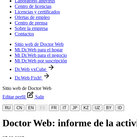
Laboratorio antivirus
Centro de licencias
Licencias y certificados
Ofertas de empleo
Centro de prensa
Sobre la empresa
Contactos
Sitio web de Doctor Web
Mi Dr.Web para el hogar
Mi Dr.Web para el negocio
Mi Dr.Web por suscripción
Dr.Web vxCube
Dr.Web FixIt!
Sitio web de Doctor Web
Editar perfil
Salir
RU
CN
EN
ES
FR
IT
JP
KZ
UZ
BY
ID
Doctor Web: informe de la activi