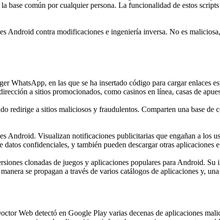
a base común por cualquier persona. La funcionalidad de estos scripts p
es Android contra modificaciones e ingeniería inversa. No es maliciosa,
r WhatsApp, en las que se ha insertado código para cargar enlaces espec
dirección a sitios promocionados, como casinos en línea, casas de apuest
udo redirige a sitios maliciosos y fraudulentos. Comparten una base 
s Android. Visualizan notificaciones publicitarias que engañan a los us
 datos confidenciales, y también pueden descargar otras aplicaciones e i
ersiones clonadas de juegos y aplicaciones populares para Android. Su i
 manera se propagan a través de varios catálogos de aplicaciones y, una
 Doctor Web detectó en Google Play varias decenas de aplicaciones malici