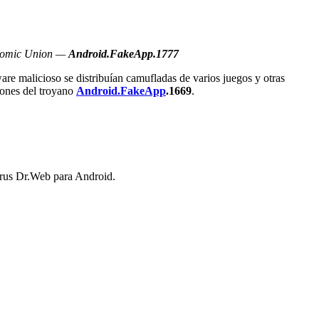
nomic Union —
Android.FakeApp.1777
ware malicioso se distribuían camufladas de varios juegos y otras
iones del troyano
Android.FakeApp
.1669
.
irus Dr.Web para Android.