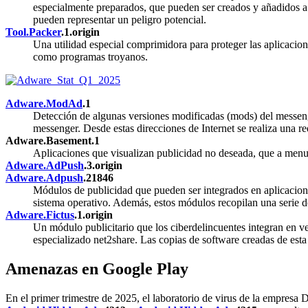
especialmente preparados, que pueden ser creados y añadidos a l
pueden representar un peligro potencial.
Tool.Packer
.1.origin
Una utilidad especial comprimidora para proteger las aplicacion
como programas troyanos.
Adware.ModAd
.1
Detección de algunas versiones modificadas (mods) del messenge
messenger. Desde estas direcciones de Internet se realiza una re
Adware.Basement.1
Aplicaciones que visualizan publicidad no deseada, que a men
Adware.AdPush
.3.origin
Adware.Adpush
.21846
Módulos de publicidad que pueden ser integrados en aplicacione
sistema operativo. Además, estos módulos recopilan una serie de
Adware.Fictus
.1.origin
Un módulo publicitario que los ciberdelincuentes integran en v
especializado net2share. Las copias de software creadas de esta
Amenazas en Google Play
En el primer trimestre de 2025, el laboratorio de virus de la empresa