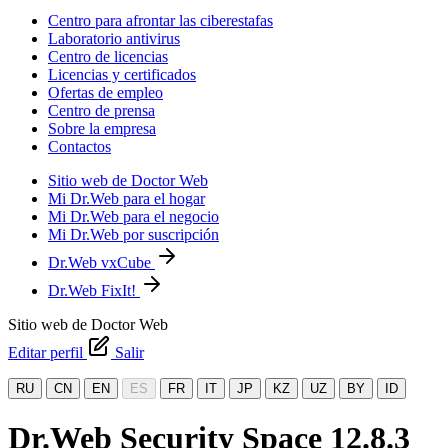
Centro para afrontar las ciberestafas
Laboratorio antivirus
Centro de licencias
Licencias y certificados
Ofertas de empleo
Centro de prensa
Sobre la empresa
Contactos
Sitio web de Doctor Web
Mi Dr.Web para el hogar
Mi Dr.Web para el negocio
Mi Dr.Web por suscripción
Dr.Web vxCube
Dr.Web FixIt!
Sitio web de Doctor Web
Editar perfil
Salir
RU
CN
EN
ES
FR
IT
JP
KZ
UZ
BY
ID
Dr.Web Security Space 12.8.3